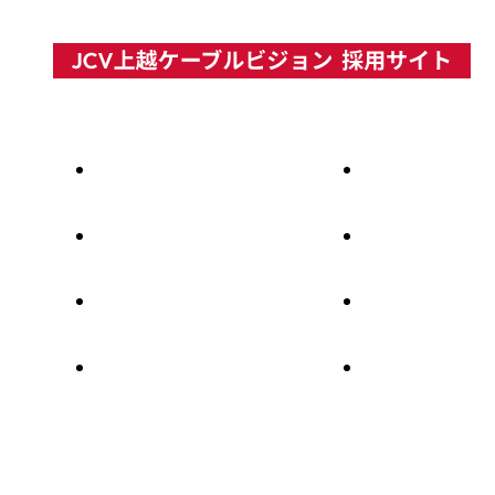
トップページ
会社を知
お知らせ
仕事を知
新卒採用エントリー
人を知る
中途採用エントリー
環境・制